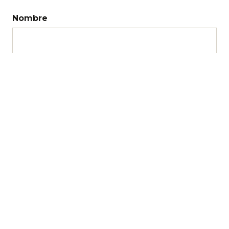
Nombre
Correo electrónico
Web
Recibir un correo electrónico con los
siguientes comentarios a esta entrada.