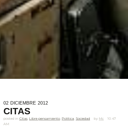
02
DICIEMBRE
2012
CITAS
posted in
Citas
,
Libre pensamiento
,
Politica
,
Sociedad
Mc
10.47
AM