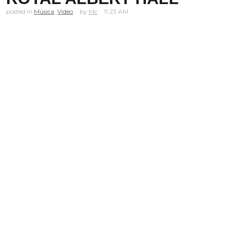
posted in
Música
,
Video
Mc
11.23 AM
.