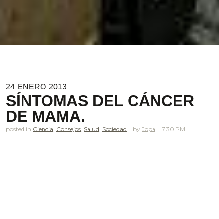
24
ENERO
2013
SÍNTOMAS DEL CÁNCER
DE MAMA.
posted in
Ciencia
,
Consejos
,
Salud
,
Sociedad
Jopa
7.30 PM