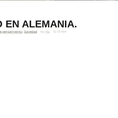
 EN ALEMANIA.
re pensamiento
,
Sociedad
Mc
12.01 AM