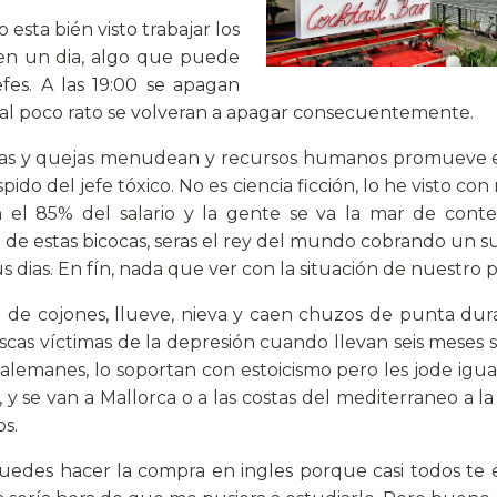
esta bién visto trabajar los
 en un dia, algo que puede
fes. A las 19:00 se apagan
, al poco rato se volveran a apagar consecuentemente.
ajas y quejas menudean y recursos humanos promueve e
o del jefe tóxico. No es ciencia ficción, lo he visto con m
 el 85% del salario y la gente se va la mar de conten
de estas bicocas, seras el rey del mundo cobrando un su
dias. En fín, nada que ver con la situación de nuestro pa
io de cojones, llueve, nieva y caen chuzos de punta du
s víctimas de la depresión cuando llevan seis meses se
 alemanes, lo soportan con estoicismo pero les jode igua
), y se van a Mallorca o a las costas del mediterraneo a 
s.
uedes hacer la compra en ingles porque casi todos t