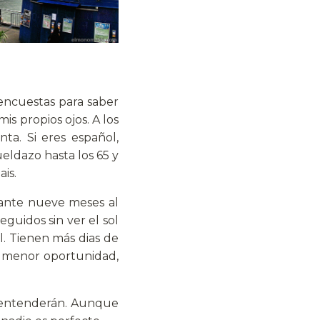
ncuestas para saber
is propios ojos. A los
ta. Si eres español,
eldazo hasta los 65 y
is.
rante nueve meses al
guidos sin ver el sol
l. Tienen más dias de
la menor oportunidad,
e entenderán. Aunque