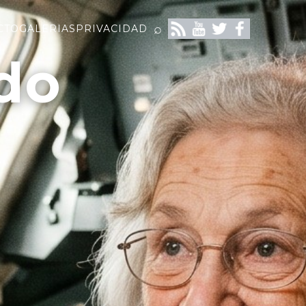
⌕
CTO
GALERIAS
PRIVACIDAD
do