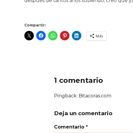
despues de tantos años subiendo, creo que ya
.
Compartir:
Más
1 comentario
Pingback: Bitacoras.com
Deja un comentario
Comentario *