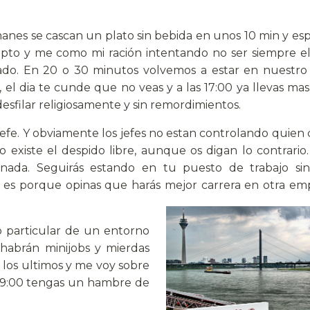
manes se cascan un plato sin bebida en unos 10 min y e
pto y me como mi ración intentando no ser siempre e
do. En 20 o 30 minutos volvemos a estar en nuestro 
 el dia te cunde que no veas y a las 17:00 ya llevas ma
sfilar religiosamente y sin remordimientos.
jefe. Y obviamente los jefes no estan controlando quien c
 existe el despido libre, aunque os digan lo contrario.
nada. Seguirás estando en tu puesto de trabajo si
s, es porque opinas que harás mejor carrera en otra em
 particular de un entorno
habrán minijobs y mierdas
e los ultimos y me voy sobre
s 19:00 tengas un hambre de