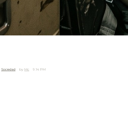
,
Sociedad
Mc
9.14 PM