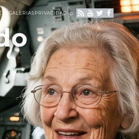
⌕
CTO
GALERIAS
PRIVACIDAD
do