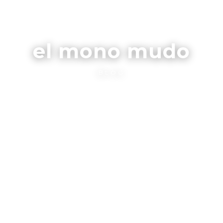
el mono mudo
BLOG