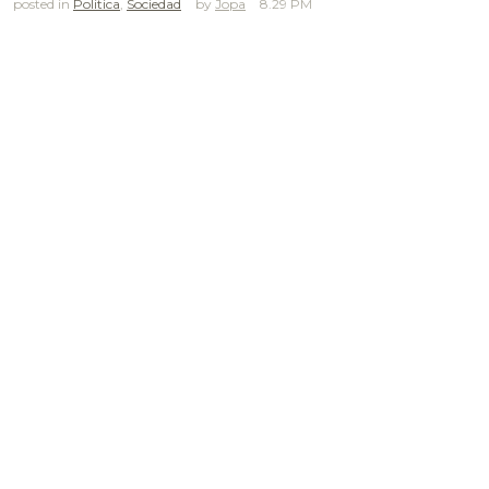
posted in
Politica
,
Sociedad
Jopa
8.29 PM