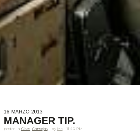
16
MARZO
2013
MANAGER TIP.
posted in
Citas
,
Consejos
Mc
11.40 PM