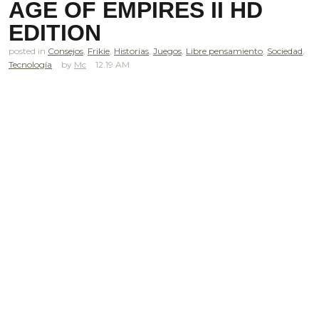
AGE OF EMPIRES II HD
EDITION
posted in
Consejos
,
Frikie
,
Historias
,
Juegos
,
Libre pensamiento
,
Sociedad
,
Tecnología
Mc
12.19 AM