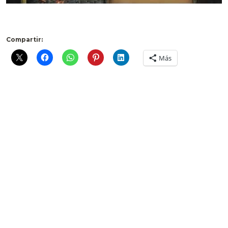
.
Compartir:
Más
1 comentario
Pingback: Bitacoras.com
Deja un comentario
Comentario *