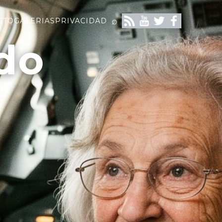
⌕
CTO
GALERIAS
PRIVACIDAD
do