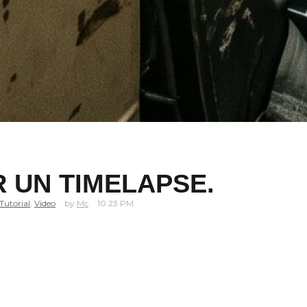
 UN TIMELAPSE.
Tutorial
,
Video
Mc
10.23 PM