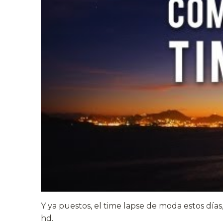
Y ya puestos, el time lapse de moda estos días
hd.