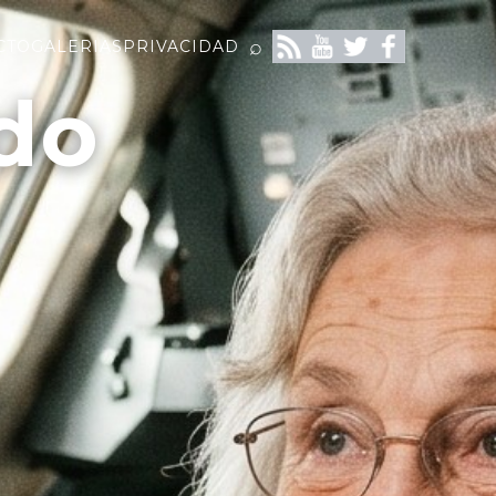
⌕
CTO
GALERIAS
PRIVACIDAD
do