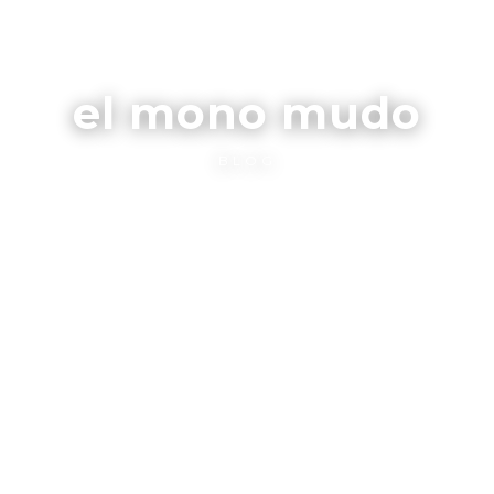
el mono mudo
BLOG