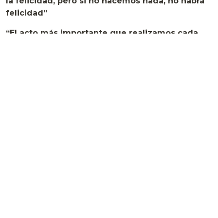
la felicidad, pero si no hacemos nada, no habrá
felicidad”
“El acto más importante que realizamos cada
día es tomar la decisión de no suicidarnos”
Albert Camus (1913 – 1960)
Compartir:
Más
2 comentarios