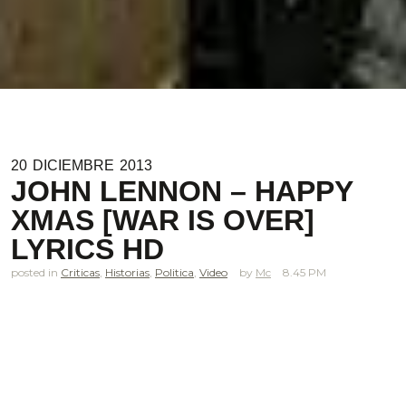
20
DICIEMBRE
2013
JOHN LENNON – HAPPY
XMAS [WAR IS OVER]
LYRICS HD
posted in
Criticas
,
Historias
,
Politica
,
Video
Mc
8.45 PM
.