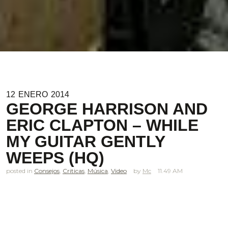
12
ENERO
2014
GEORGE HARRISON AND
ERIC CLAPTON – WHILE
MY GUITAR GENTLY
WEEPS (HQ)
posted in
Consejos
,
Criticas
,
Música
,
Video
Mc
11.49 AM