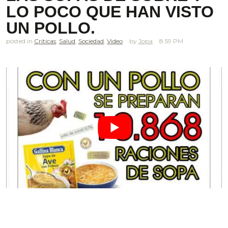
LO POCO QUE HAN VISTO
UN POLLO.
posted in
Criticas
,
Salud
,
Sociedad
,
Video
Jopa
8.59 PM