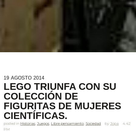
19
AGOSTO
2014
LEGO TRIUNFA CON SU
COLECCIÓN DE
FIGURITAS DE MUJERES
CIENTÍFICAS.
posted in
Historias
,
Juegos
,
Libre pensamiento
,
Sociedad
Jopa
4.42
PM