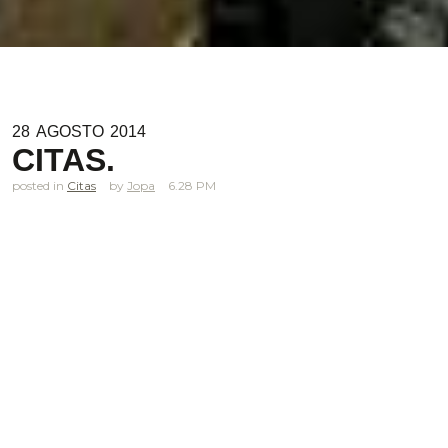
28
AGOSTO
2014
CITAS.
posted in
Citas
Jopa
6.28 PM