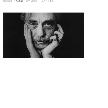
posted in
Citas
Jopa
12.47 PM