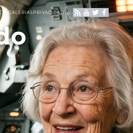
⌕
CTO
GALERIAS
PRIVACIDAD
do