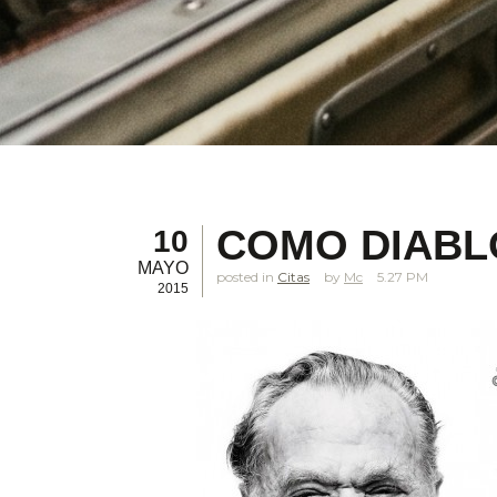
COMO DIABLO
10
MAYO
posted in
Citas
Mc
5.27 PM
2015