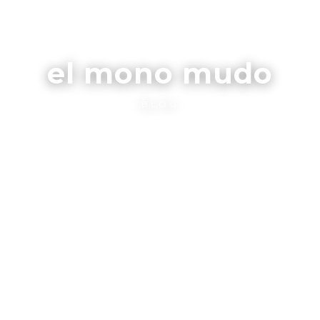
el mono mudo
BLOG