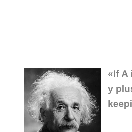
«If A
y plu
keep