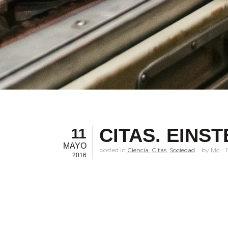
CITAS. EINST
11
MAYO
posted in
Ciencia
,
Citas
,
Sociedad
Mc
2016
.