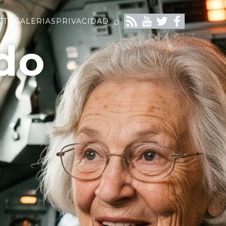
⌕
CTO
GALERIAS
PRIVACIDAD
do