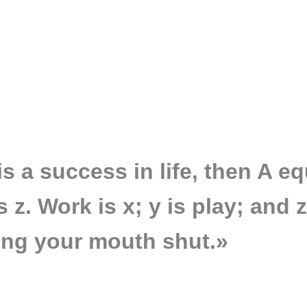
 is a success in life, then A e
s z. Work is x; y is play; and z
ing your mouth shut.»