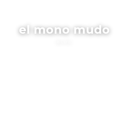
el mono mudo
BLOG