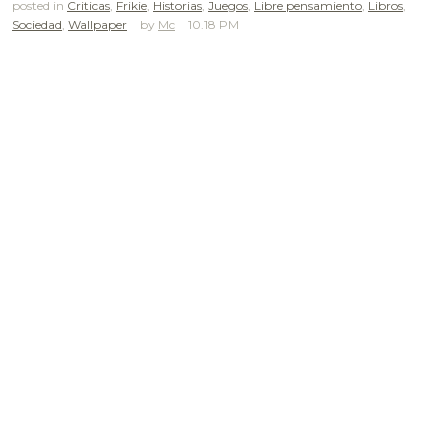
posted in
Criticas
,
Frikie
,
Historias
,
Juegos
,
Libre pensamiento
,
Libros
,
Sociedad
,
Wallpaper
Mc
10.18 PM
.