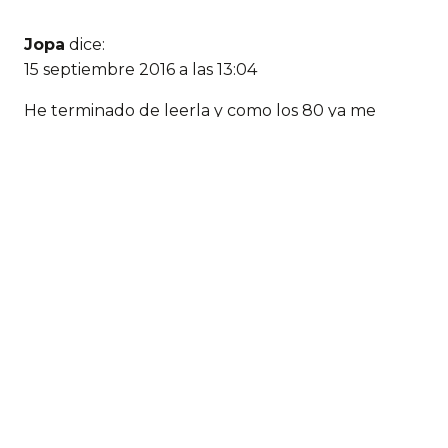
Jopa
dice:
15 septiembre 2016 a las 13:04
He terminado de leerla y como los 80 ya me
pillaron fuera de esa onda mis sensaciones son
diferentes, con algunos juegos he jugado poco y
otros me suenan vagamente.
Sin embargo a pesar de la distancia con la
temática, cosa normal con la mayoría de novelas,
la novela me ha gustado, te engancha y se lee
fácilmente.
Es una lectura recomendada, especialmente para
geeks y veteranos informático-internautas.
Mc
dice: