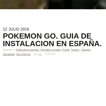
12
JULIO
2016
POKEMON GO. GUIA DE
INSTALACION EN ESPAÑA.
posted in
Descubrimientos
,
Estados Unidos
,
Frikie
,
Japon
,
Juegos
,
Sociedad
,
Tecnología
Mc
11.51 PM
.