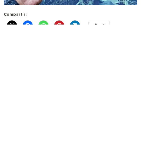
Compartir:
Más
1 comentario
Pingback:
Bitacoras.com
Deja un comentario
Comentario *