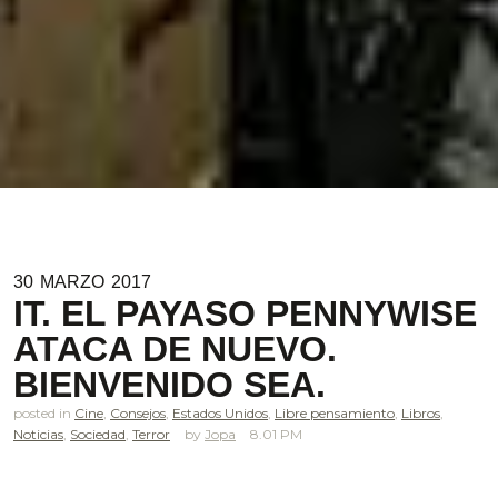
30
MARZO
2017
IT. EL PAYASO PENNYWISE
ATACA DE NUEVO.
BIENVENIDO SEA.
posted in
Cine
,
Consejos
,
Estados Unidos
,
Libre pensamiento
,
Libros
,
Noticias
,
Sociedad
,
Terror
Jopa
8.01 PM