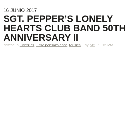
16
JUNIO
2017
SGT. PEPPER’S LONELY
HEARTS CLUB BAND 50TH
ANNIVERSARY II
posted in
Historias
,
Libre pensamiento
,
Música
Mc
9.08 PM
.