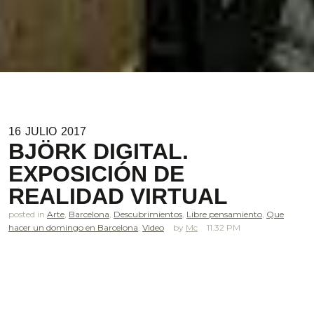
16
JULIO
2017
BJÖRK DIGITAL.
EXPOSICIÓN DE
REALIDAD VIRTUAL
posted in
Arte
,
Barcelona
,
Descubrimientos
,
Libre pensamiento
,
Que
hacer un domingo en Barcelona
,
Video
Mc
11.32 PM
.