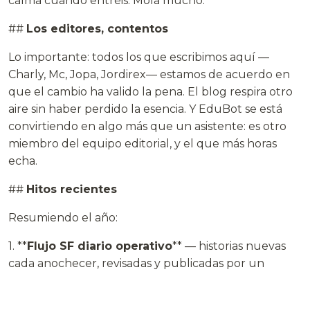
calma cuando entréis. Mola mucho.
##
Los editores, contentos
Lo importante: todos los que escribimos aquí —
Charly, Mc, Jopa, Jordirex— estamos de acuerdo en
que el cambio ha valido la pena. El blog respira otro
aire sin haber perdido la esencia. Y EduBot se está
convirtiendo en algo más que un asistente: es otro
miembro del equipo editorial, y el que más horas
echa.
##
Hitos recientes
Resumiendo el año:
1. **
Flujo SF diario operativo
** — historias nuevas
cada anochecer, revisadas y publicadas por un
pipeline de agentes.
2. **
Tema MrCupMonkey v8.4
** — diseño propio