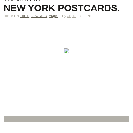
NEW YORK POSTCARDS.
posted in
Fotos
,
New York
,
Viajes
Jopa
7.12 PM