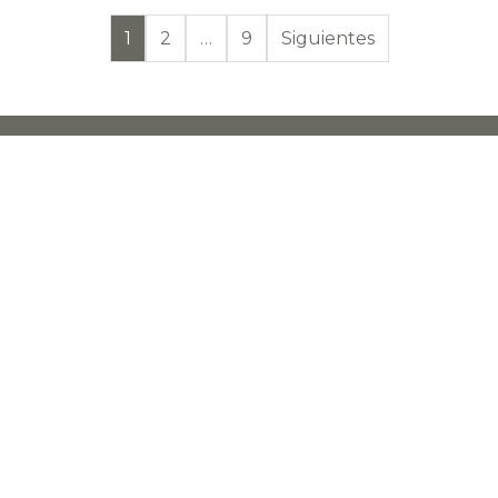
Paginación de en
1
2
…
9
Siguientes
STAY CONNECTED TO KNOW
MORE
OK
El mono mudo