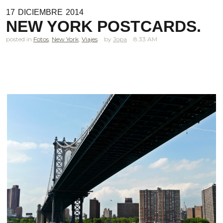
17
DICIEMBRE
2014
NEW YORK POSTCARDS.
posted in
Fotos
,
New York
,
Viajes
Jopa
8.33 AM