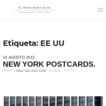
Etiqueta:
EE UU
10
AGOSTO
2015
NEW YORK POSTCARDS.
posted in
Fotos
,
New York
,
Viajes
Jopa
7.54 PM