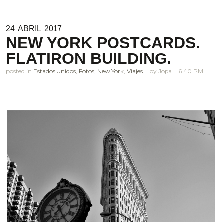
24
ABRIL
2017
NEW YORK POSTCARDS.
FLATIRON BUILDING.
posted in
Estados Unidos
,
Fotos
,
New York
,
Viajes
Jopa
6.40 PM