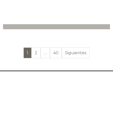
Paginación de en
1
2
…
40
Siguientes
STAY CONNECTED TO KNOW
MORE