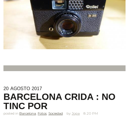
20
AGOSTO
2017
BARCELONA CRIDA : NO
TINC POR
posted in
Barcelona
,
Fotos
,
Sociedad
Jopa
8.20 PM