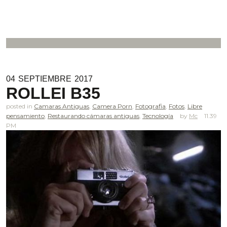
04
SEPTIEMBRE
2017
ROLLEI B35
posted in
Camaras Antiguas
,
Camera Porn
,
Fotografia
,
Fotos
,
Libre
pensamiento
,
Restaurando cámaras antiguas
,
Tecnología
Mc
11.39
PM