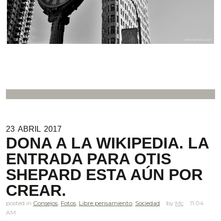
23
ABRIL
2017
DONA A LA WIKIPEDIA. LA
ENTRADA PARA OTIS
SHEPARD ESTA AÚN POR
CREAR.
posted in
Consejos
,
Fotos
,
Libre pensamiento
,
Sociedad
Mc
11.04
AM