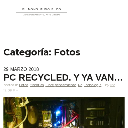
Categoría:
Fotos
29
MARZO
2018
PC RECYCLED. Y YA VAN…
posted in
Fotos
,
Historias
,
Libre pensamiento
,
Pc
,
Tecnología
Mc
12.09 PM