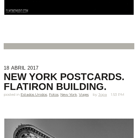
18
ABRIL
2017
NEW YORK POSTCARDS.
FLATIRON BUILDING.
posted in
Estados Unidos
,
Fotos
,
New York
,
Viajes
Jopa
1.53 PM