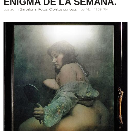
ENIGMA DE LA SEMANA.
posted in
Barcelona
,
Fotos
,
Objetos curiosos
Mc
11.39 PM