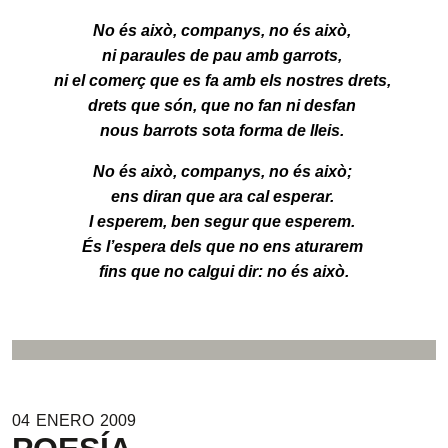
No és això, companys, no és això,
ni paraules de pau amb garrots,
ni el comerç que es fa amb els nostres drets,
drets que són, que no fan ni desfan
nous barrots sota forma de lleis.
No és això, companys, no és això;
ens diran que ara cal esperar.
I esperem, ben segur que esperem.
És l’espera dels que no ens aturarem
fins que no calgui dir: no és això.
04
ENERO
2009