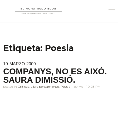
Etiqueta:
Poesia
19
MARZO
2009
COMPANYS, NO ES AIXÒ.
SAURA DIMISSIÓ.
posted in
Criticas
,
Libre pensamiento
,
Poesia
Mc
10.28 PM