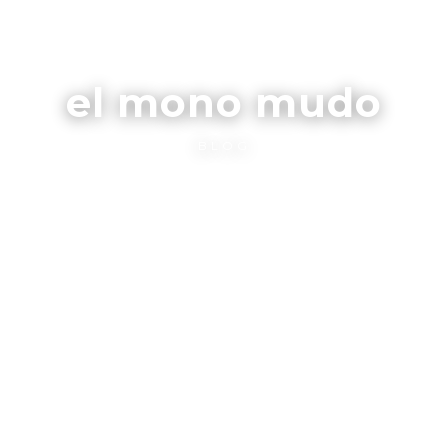
el mono mudo
BLOG