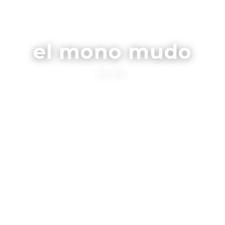
el mono mudo
BLOG