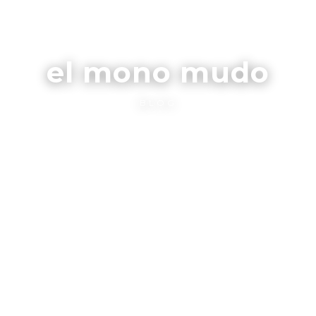
el mono mudo
BLOG