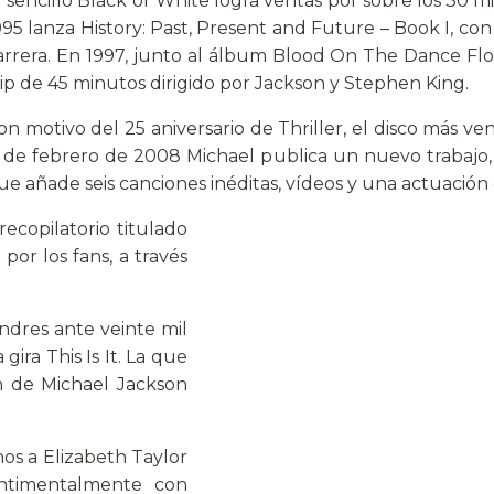
l sencillo Black or White logra ventas por sobre los 30 m
995 lanza History: Past, Present and Future – Book I, con
arrera. En 1997, junto al álbum Blood On The Dance Flo
lip de 45 minutos dirigido por Jackson y Stephen King.
on motivo del 25 aniversario de Thriller, el disco más vend
1 de febrero de 2008 Michael publica un nuevo trabajo,
ue añade seis canciones inéditas, vídeos y una actuación 
ecopilatorio titulado
por los fans, a través
ndres ante veinte mil
gira This Is It. La que
n de Michael Jackson
os a Elizabeth Taylor
entimentalmente con