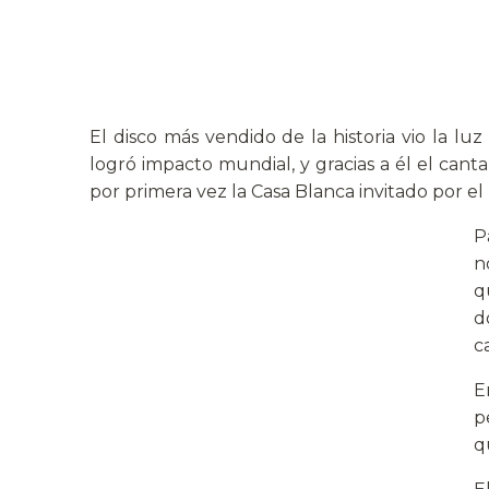
El disco más vendido de la historia vio la lu
logró impacto mundial, y gracias a él el can
por primera vez la Casa Blanca invitado por 
P
n
q
d
c
E
p
q