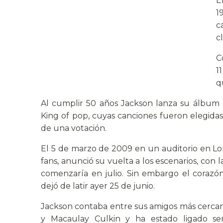
E
1
c
c
C
1
q
Al cumplir 50 años Jackson lanza su álbum r
King of pop, cuyas canciones fueron elegidas 
de una votación.
El 5 de marzo de 2009 en un auditorio en Lo
fans, anunció su vuelta a los escenarios, con la 
comenzaría en julio. Sin embargo el corazó
dejó de latir ayer 25 de junio.
Jackson contaba entre sus amigos más cercan
y Macaulay Culkin y ha estado ligado s