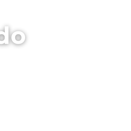
⌕
CTO
GALERIAS
PRIVACIDAD
do