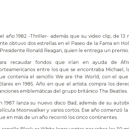
z el año 1982 -Thriller- además que su video clip, de 13
tante obtuvo dos estrellas en el Paseo de la Fama en Ho
el Presidente Ronald Reagan, quien le entrega un premio.
ara recaudar fondos que irían en ayuda de África,
orteamericanos entre los que se encontraba Michael, la
ue contenía el sencillo We are the World, con el qu
ólares en 1985. Año en que el artista compra los dere
anciones emblemáticas del grupo británico The Beatles.
n 1987 lanza su nuevo disco Bad, además de su autobi
elícula Moonwalker y varios cortos. Ese año comenzó la 
ue en más de un año recorrió los cinco continentes.