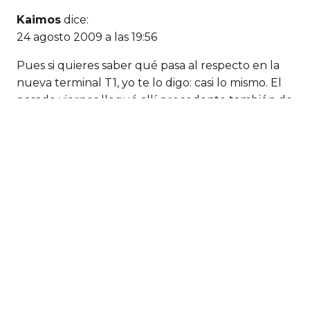
Kaimos
dice:
24 agosto 2009 a las 19:56
Pues si quieres saber qué pasa al respecto en la
nueva terminal T1, yo te lo digo: casi lo mismo. El
pasado viernes llegué allí procedente también de
Helsinki. Tras la preceptiva procesión desde el
finger hasta la sala de recogida de equipaje (qué
grandes arquitectos, vaya paseo: mínimo cinco
minutos) todavía hube de esperar 15 minutos más
hasta ver aparecer las maletas de mi vuelo.
Suerte que esta vez salieron todas juntas y
finalmente pude salir del aeropuerto antes de las
12 de la noche (no está mal, para un vuelo que
tomó tierra a las 11:10) Tienes razón en cuanto a la
sensación de «nadafuncionabien» que transmite
el aeropuerto de El Prat; la diferencia con otros
aeropuertos de Europa en ese sentido es abismal.