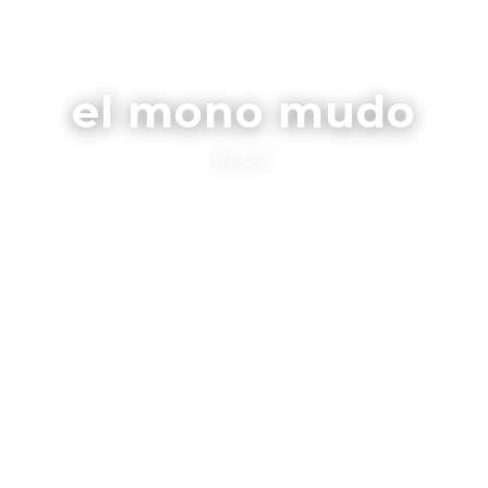
el mono mudo
BLOG