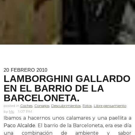
20
FEBRERO
2010
LAMBORGHINI GALLARDO
EN EL BARRIO DE LA
BARCELONETA.
posted in
Coches
,
Consejos
,
Descubrimientos
,
Fotos
,
Libre pensamiento
Mc
1.07 PM
Ibamos a hacernos unos calamares y una paellita a
Paco Alcalde
. El barrio de la Barceloneta, era ese día
una combinación de ambiente y sabor