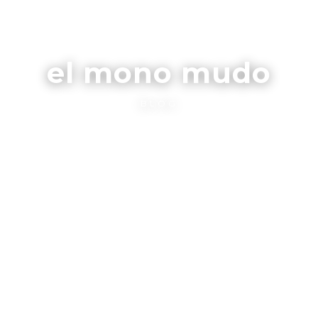
el mono mudo
BLOG