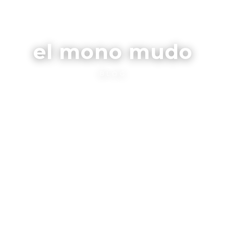
el mono mudo
BLOG