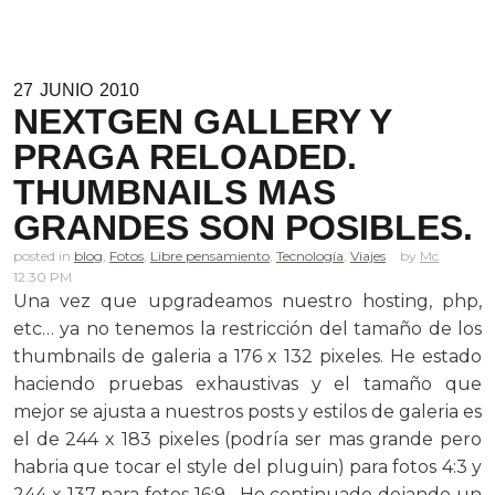
27
JUNIO
2010
NEXTGEN GALLERY Y
PRAGA RELOADED.
THUMBNAILS MAS
GRANDES SON POSIBLES.
posted in
blog
,
Fotos
,
Libre pensamiento
,
Tecnología
,
Viajes
Mc
12.30 PM
Una vez que upgradeamos nuestro hosting, php,
etc… ya no tenemos la restricción del tamaño de los
thumbnails de galeria a 176 x 132 pixeles. He estado
haciendo pruebas exhaustivas y el tamaño que
mejor se ajusta a nuestros posts y estilos de galeria es
el de 244 x 183 pixeles (podría ser mas grande pero
habria que tocar el style del pluguin) para fotos 4:3 y
244 x 137 para fotos 16:9. He continuado dejando un