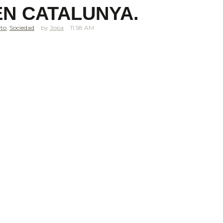
EN CATALUNYA.
nto
,
Sociedad
Jopa
11.58 AM