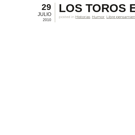
LOS TOROS 
29
JULIO
posted in
Historias
,
Humor
,
Libre pensamie
2010