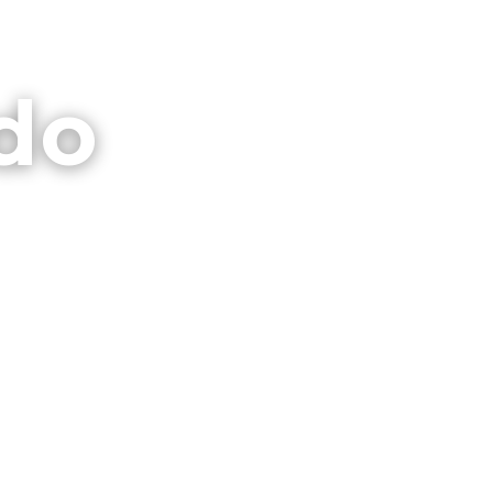
⌕
CTO
GALERIAS
PRIVACIDAD
do