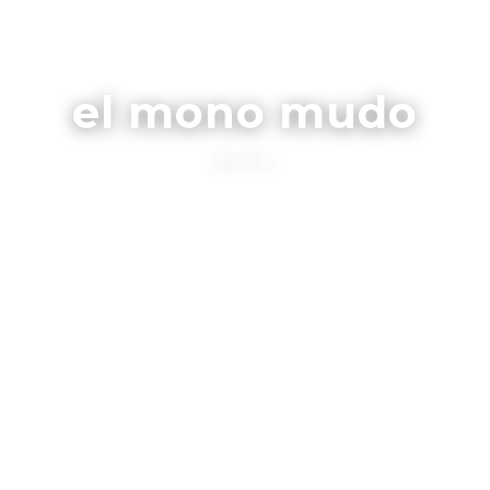
el mono mudo
BLOG