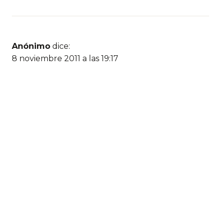
Anónimo
dice:
8 noviembre 2011 a las 19:17
57 años
Anónimo
dice:
8 noviembre 2011 a las 19:18
53 años
porq son 20 antes de q nasca cristo y 20 despues
de q muere cristo (murio a los 33 años)