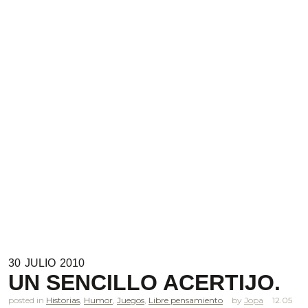
30
JULIO
2010
UN SENCILLO ACERTIJO.
posted in
Historias
,
Humor
,
Juegos
,
Libre pensamiento
Jopa
12.05