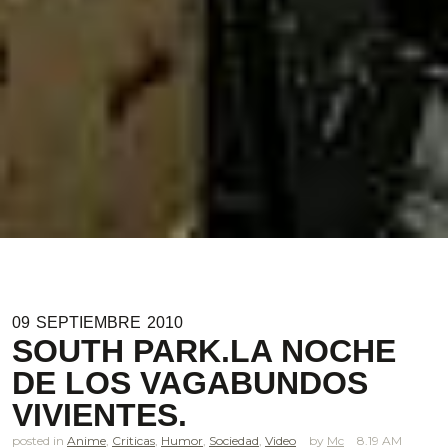
09
SEPTIEMBRE
2010
SOUTH PARK.LA NOCHE
DE LOS VAGABUNDOS
VIVIENTES.
posted in
Anime
,
Criticas
,
Humor
,
Sociedad
,
Video
Mc
8.19 AM