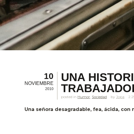
UNA HISTORI
10
NOVIEMBRE
TRABAJADOR
2010
posted in
Humor
,
Sociedad
Jopa
2.
Una señora desagradable, fea, ácida, con 