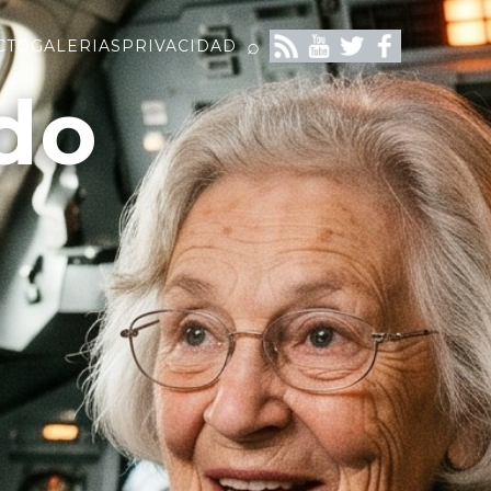
⌕
CTO
GALERIAS
PRIVACIDAD
do