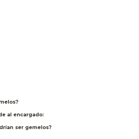
emelos?
de al encargado:
odrían ser gemelos?