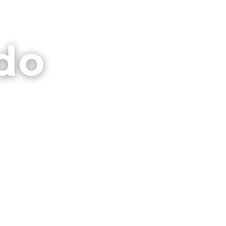
⌕
CTO
GALERIAS
PRIVACIDAD
do