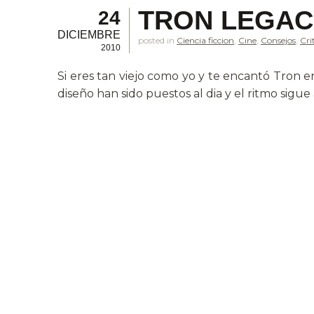
TRON LEGACY
24
DICIEMBRE
posted in
Ciencia ficcion
,
Cine
,
Consejos
,
Cri
2010
Si eres tan viejo como yo y te encantó Tron en
diseño han sido puestos al dia y el ritmo sigue