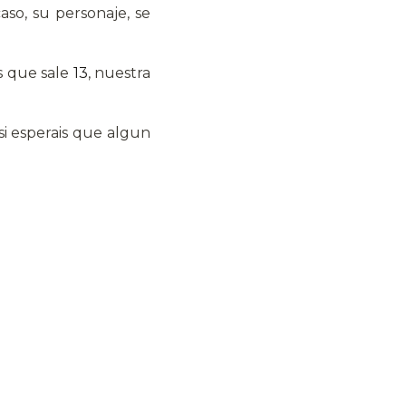
caso, su personaje, se
es que sale
13
, nuestra
 si esperais que algun