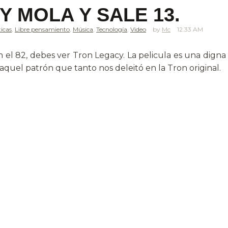
 MOLA Y SALE 13.
ticas
,
Libre pensamiento
,
Música
,
Tecnología
,
Video
Mc
12.33 AM
 el 82, debes ver Tron Legacy. La pelicula es una digna 
 aquel patrón que tanto nos deleitó en la Tron original.