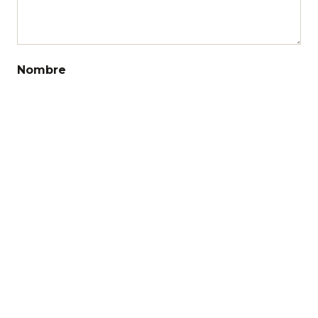
Nombre
Correo electrónico
Web
Recibir un correo electrónico con los
siguientes comentarios a esta entrada.