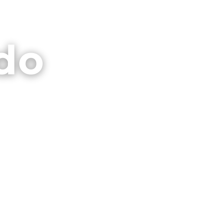
⌕
CTO
GALERIAS
PRIVACIDAD
do