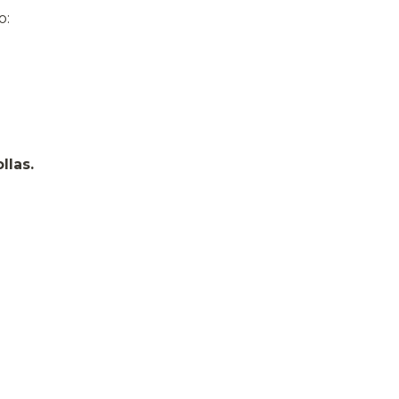
o:
llas.