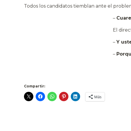
Todos los candidatos tiemblan ante el proble
–
Cuare
El dire
–
Y ust
–
Porqu
Compartir:
Más