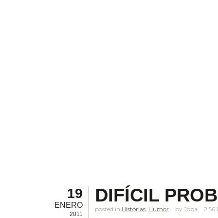
DIFÍCIL PRO
19
ENERO
posted in
Historias
,
Humor
Jopa
2.56
2011