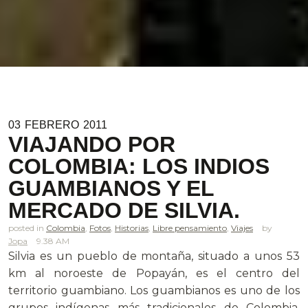
03
FEBRERO
2011
VIAJANDO POR
COLOMBIA: LOS INDIOS
GUAMBIANOS Y EL
MERCADO DE SILVIA.
posted in
Colombia
,
Fotos
,
Historias
,
Libre pensamiento
,
Viajes
Jopa
9.38 AM
Silvia es un pueblo de montaña, situado a unos 53
km al noroeste de Popayán, es el centro del
territorio guambiano. Los guambianos es uno de los
grupos indígenas más tradicionales de Colombia,