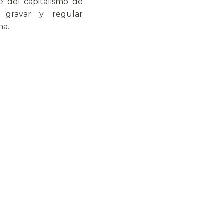
e del capitalismo de
, gravar y regular
na.