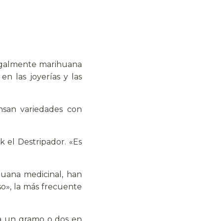
egalmente marihuana
n las joyerías y las
ensan variedades con
k el Destripador. «Es
uana medicinal, han
o», la más frecuente
ra un gramo o dos en