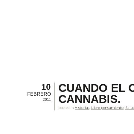
CUANDO EL C
10
FEBRERO
CANNABIS.
2011
posted in
Historias
,
Libre pensamiento
,
Salu