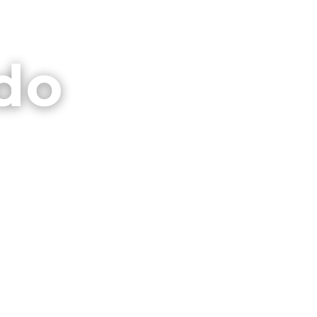
⌕
CTO
GALERIAS
PRIVACIDAD
do