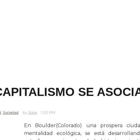
APITALISMO SE ASOCI
d
,
Sociedad
Jopa
1.20 PM
En Boulder(Colorado) una prospera ciudad
mentalidad ecológica, se está desarrolla