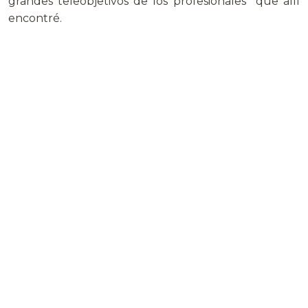
grandes teleobjetivos de los profesionales que allí
encontré.