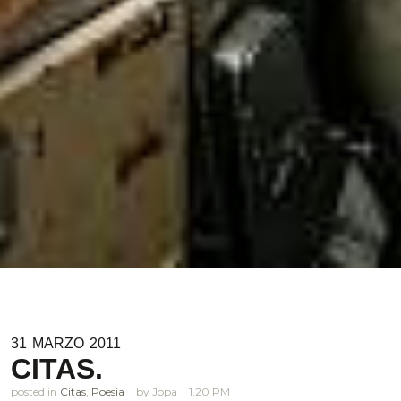
31
MARZO
2011
CITAS.
posted in
Citas
,
Poesia
Jopa
1.20 PM