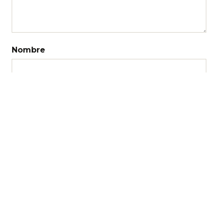
Nombre
Correo electrónico
Web
Recibir un correo electrónico con los