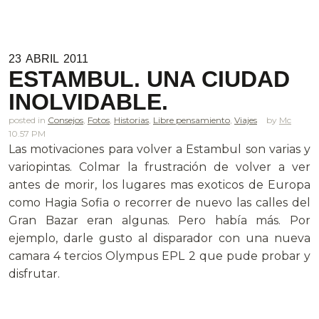
23
ABRIL
2011
ESTAMBUL. UNA CIUDAD
INOLVIDABLE.
posted in
Consejos
,
Fotos
,
Historias
,
Libre pensamiento
,
Viajes
Mc
10.57 PM
Las motivaciones para volver a Estambul son varias y
variopintas. Colmar la frustración de volver a ver
antes de morir, los lugares mas exoticos de Europa
como Hagia Sofia o recorrer de nuevo las calles del
Gran Bazar eran algunas. Pero había más. Por
ejemplo, darle gusto al disparador con una nueva
camara 4 tercios Olympus EPL 2 que pude probar y
disfrutar.