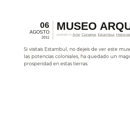
MUSEO ARQU
06
AGOSTO
posted in
Arte
,
Consejos
,
Estambul
,
Historia
2011
Si visitais Estambul, no dejeis de ver este m
las potencias coloniales, ha quedado un magni
prosperidad en estas tierras.