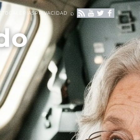
⌕
CTO
GALERIAS
PRIVACIDAD
do