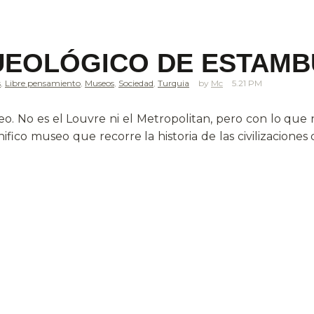
EOLÓGICO DE ESTAMB
s
,
Libre pensamiento
,
Museos
,
Sociedad
,
Turquia
Mc
5.21 PM
useo. No es el Louvre ni el Metropolitan, pero con lo qu
fico museo que recorre la historia de las civilizaciones 